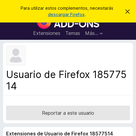
B
Cerrar sesión
Para utilizar estos complementos, necesitarás
I
u
descargar Firefox
.
g
B
s
n
u
o
c
r
s
Extensiones
Temas
Más...
a
a
c
r
r
e
a
s
d
t
e
o
a
r
v
Usuario de Firefox 185775
i
d
s
14
e
o
c
o
m
p
Reportar a este usuario
l
e
Extensiones de Usuario de Firefox 18577514
m