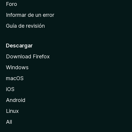
i
Foro
s
n
Informar de un error
i
Guía de revisión
c
i
o
Descargar
d
Download Firefox
e
Windows
M
o
macOS
z
iOS
i
l
Android
l
Linux
a
All