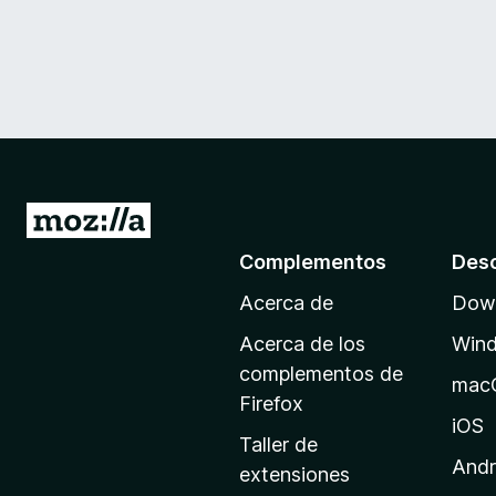
I
r
Complementos
Des
a
Acerca de
Down
l
a
Acerca de los
Win
p
complementos de
mac
á
Firefox
g
iOS
Taller de
i
Andr
extensiones
n