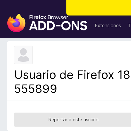
B
u
Extensiones
T
s
c
a
d
o
r
Usuario de Firefox 18
d
e
555899
c
o
m
p
l
Reportar a este usuario
e
m