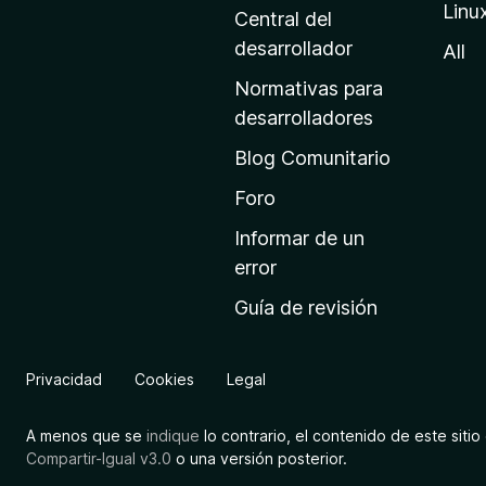
Linu
a
Central del
d
desarrollador
All
e
Normativas para
i
desarrolladores
n
Blog Comunitario
i
c
Foro
i
Informar de un
o
error
d
Guía de revisión
e
M
o
Privacidad
Cookies
Legal
z
i
A menos que se
indique
lo contrario, el contenido de este sitio 
l
Compartir-Igual v3.0
o una versión posterior.