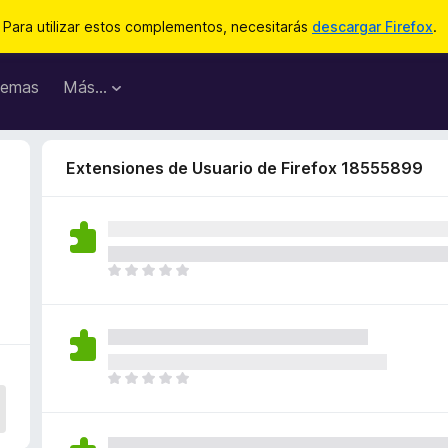
Para utilizar estos complementos, necesitarás
descargar Firefox
.
emas
Más...
Extensiones de Usuario de Firefox 18555899
T
o
d
a
v
í
T
a
o
n
d
o
a