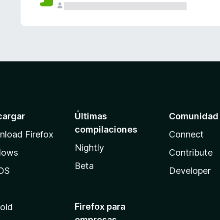
cargar
Últimas
Comunidad
compilaciones
load Firefox
Connect
Nightly
dows
Contribute
Beta
OS
Developer
Firefox para
oid
empresas