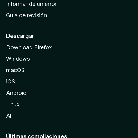
n
Informar de un error
i
Guía de revisión
c
i
o
Descargar
d
Download Firefox
e
Windows
M
o
macOS
z
iOS
i
l
Android
l
Linux
a
All
Últimas compilaciones