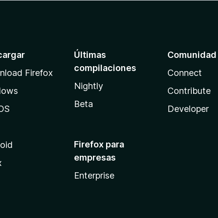
cargar
Últimas
Comunidad
compilaciones
load Firefox
Connect
Nightly
dows
Contribute
Beta
OS
Developer
Firefox para
oid
empresas
x
Enterprise