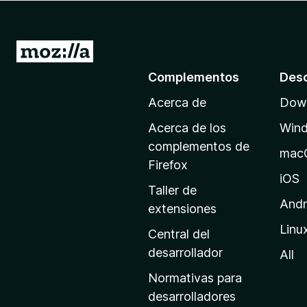
e
n
t
I
o
r
Complementos
Des
s
a
p
Acerca de
Down
l
a
a
r
Acerca de los
Win
p
a
complementos de
mac
F
á
Firefox
i
g
iOS
Taller de
r
i
Andr
extensiones
e
n
f
Linu
a
Central del
o
d
desarrollador
All
x
e
Normativas para
i
desarrolladores