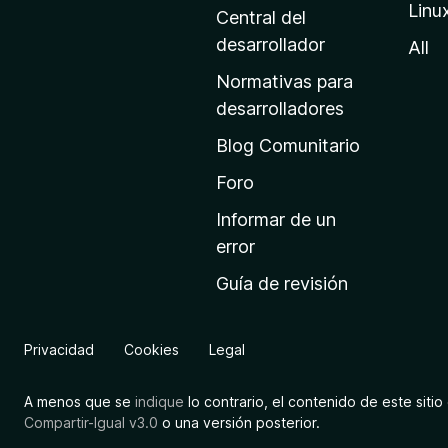
Linu
a
Central del
d
desarrollador
All
e
Normativas para
i
desarrolladores
n
Blog Comunitario
i
c
Foro
i
Informar de un
o
error
d
Guía de revisión
e
M
o
Privacidad
Cookies
Legal
z
i
A menos que se
indique
lo contrario, el contenido de este sitio 
l
Compartir-Igual v3.0
o una versión posterior.