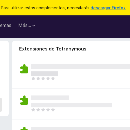
Para utilizar estos complementos, necesitarás
descargar Firefox
.
emas
Más...
Extensiones de Tetranymous
T
o
d
a
v
í
T
a
o
n
d
o
a