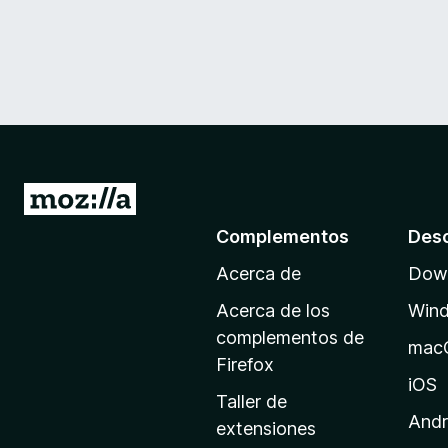
I
r
Complementos
Des
a
Acerca de
Down
l
a
Acerca de los
Win
p
complementos de
mac
á
Firefox
g
iOS
Taller de
i
Andr
extensiones
n