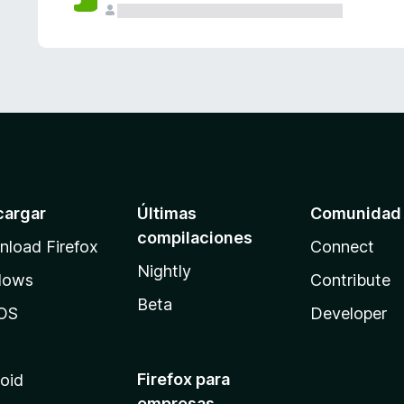
cargar
Últimas
Comunidad
compilaciones
load Firefox
Connect
Nightly
dows
Contribute
Beta
OS
Developer
Firefox para
oid
empresas