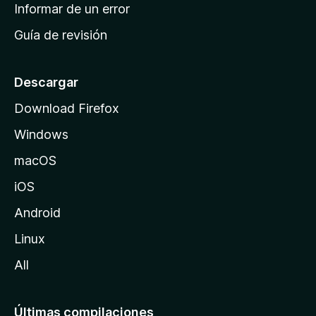
n
Informar de un error
i
Guía de revisión
c
i
o
Descargar
d
Download Firefox
e
Windows
M
o
macOS
z
iOS
i
l
Android
l
Linux
a
All
Últimas compilaciones