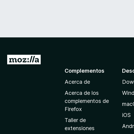
I
r
Complementos
Des
a
Acerca de
Down
l
a
Acerca de los
Win
p
complementos de
mac
á
Firefox
g
iOS
Taller de
i
Andr
extensiones
n