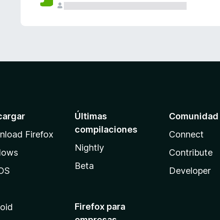
cargar
Últimas
Comunidad
compilaciones
load Firefox
Connect
Nightly
dows
Contribute
Beta
OS
Developer
Firefox para
oid
empresas