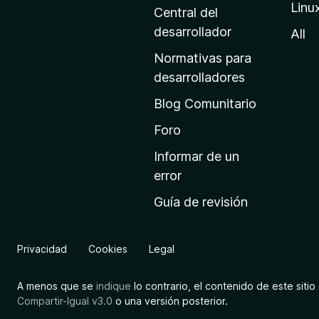
Linu
a
Central del
d
desarrollador
All
e
Normativas para
i
desarrolladores
n
Blog Comunitario
i
c
Foro
i
Informar de un
o
error
d
Guía de revisión
e
M
o
Privacidad
Cookies
Legal
z
i
A menos que se
indique
lo contrario, el contenido de este sitio 
l
Compartir-Igual v3.0
o una versión posterior.