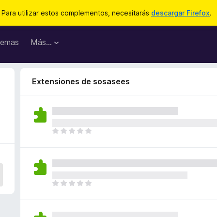
Para utilizar estos complementos, necesitarás
descargar Firefox
.
emas
Más...
Extensiones de sosasees
T
o
d
a
v
í
T
a
o
n
d
o
a