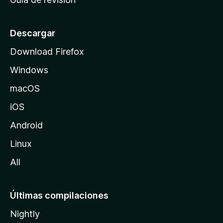
c
i
o
Descargar
d
Download Firefox
e
Windows
M
o
macOS
z
iOS
i
l
Android
l
Linux
a
All
Últimas compilaciones
Nightly