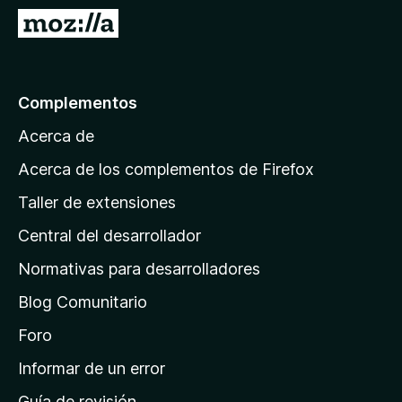
e
I
n
r
t
a
o
l
Complementos
s
a
p
Acerca de
p
a
á
r
Acerca de los complementos de Firefox
a
g
Taller de extensiones
F
i
i
Central del desarrollador
n
r
a
Normativas para desarrolladores
e
d
f
Blog Comunitario
e
o
i
Foro
x
n
Informar de un error
i
Guía de revisión