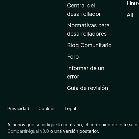
Linu
a
Central del
d
desarrollador
All
e
Normativas para
i
desarrolladores
n
Blog Comunitario
i
c
Foro
i
Informar de un
o
error
d
Guía de revisión
e
M
o
Privacidad
Cookies
Legal
z
i
A menos que se
indique
lo contrario, el contenido de este sitio 
l
Compartir-Igual v3.0
o una versión posterior.