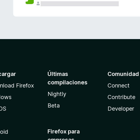
cargar
Últimas
Comunidad
compilaciones
load Firefox
Connect
Nightly
dows
Contribute
Beta
OS
Developer
Firefox para
oid
empresas