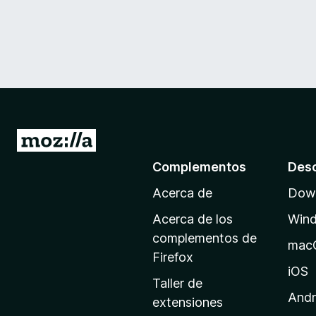
I
r
Complementos
Des
a
Acerca de
Down
l
a
Acerca de los
Win
p
complementos de
mac
á
Firefox
g
iOS
Taller de
i
Andr
extensiones
n