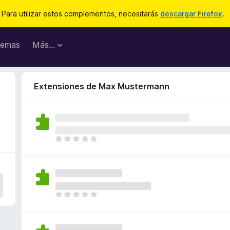
Para utilizar estos complementos, necesitarás
descargar Firefox
.
emas
Más...
Extensiones de Max Mustermann
T
o
d
a
v
í
T
a
o
n
d
o
a