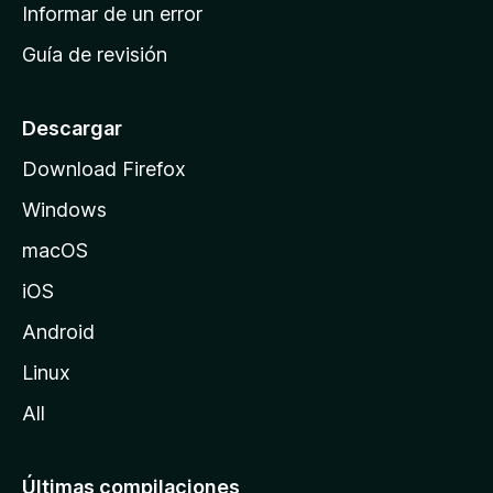
n
Informar de un error
i
Guía de revisión
c
i
o
Descargar
d
Download Firefox
e
Windows
M
o
macOS
z
iOS
i
l
Android
l
Linux
a
All
Últimas compilaciones