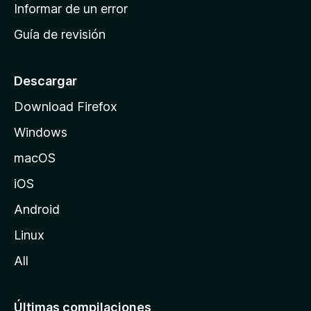
n
Informar de un error
i
Guía de revisión
c
i
o
Descargar
d
Download Firefox
e
Windows
M
o
macOS
z
iOS
i
l
Android
l
Linux
a
All
Últimas compilaciones