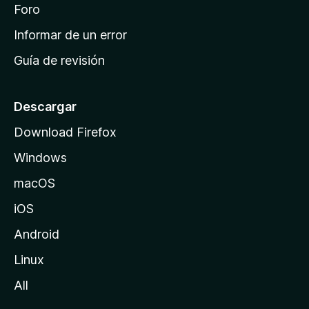
i
Foro
s
n
Informar de un error
i
Guía de revisión
c
i
o
Descargar
d
Download Firefox
e
Windows
M
o
macOS
z
iOS
i
l
Android
l
Linux
a
All