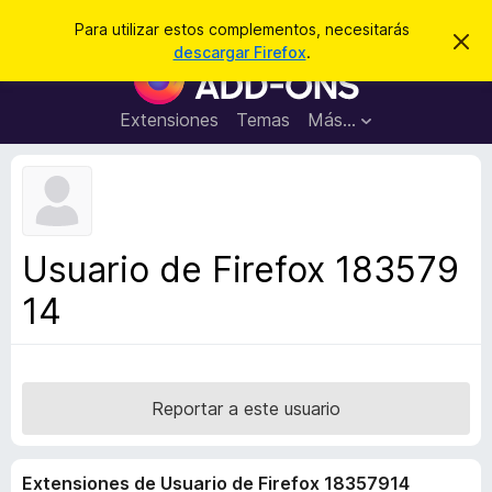
B
Cerrar sesión
Para utilizar estos complementos, necesitarás
I
u
descargar Firefox
.
g
B
s
n
u
o
c
r
s
Extensiones
Temas
Más...
a
a
c
r
r
e
a
s
d
t
e
o
a
r
v
Usuario de Firefox 183579
i
d
s
14
e
o
c
o
m
p
Reportar a este usuario
l
e
Extensiones de Usuario de Firefox 18357914
m