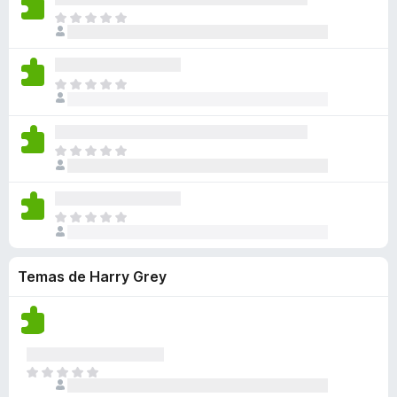
a
a
a
n
l
n
T
c
y
v
e
o
o
o
i
v
í
s
r
h
d
o
a
a
a
a
a
n
l
n
T
c
y
v
e
o
o
o
i
v
í
s
r
h
d
o
a
a
a
a
a
n
l
n
T
c
y
v
e
o
o
o
i
v
í
s
r
h
d
o
a
a
a
a
a
n
l
n
T
c
y
v
e
o
o
o
i
v
í
s
r
h
d
o
a
a
a
a
Temas de Harry Grey
a
n
l
n
c
y
v
e
o
o
i
v
í
s
r
h
o
a
a
a
a
n
l
n
c
y
e
o
o
i
T
v
s
r
h
o
o
a