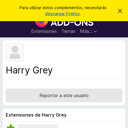
B
Cerrar sesión
Para utilizar estos complementos, necesitarás
I
u
descargar Firefox
.
g
B
s
n
u
o
c
r
s
Extensiones
Temas
Más...
a
a
c
r
r
e
a
s
d
t
e
o
a
r
v
Harry Grey
i
d
s
e
o
c
o
Reportar a este usuario
m
p
l
Extensiones de Harry Grey
e
m