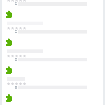
a
T
s
a
v
c
o
n
a
i
d
o
l
o
a
h
o
n
v
a
r
e
í
y
a
T
s
a
v
c
o
n
a
i
d
o
l
o
a
h
o
n
v
a
r
e
í
y
a
T
s
a
v
c
o
n
a
i
d
o
l
o
a
h
o
n
v
a
r
e
í
y
a
T
s
a
v
c
o
n
a
i
d
o
l
o
a
h
o
n
v