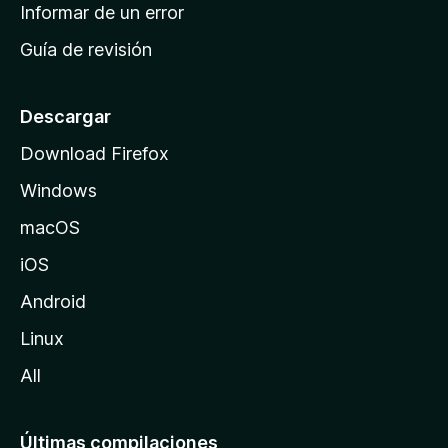
n
Informar de un error
i
Guía de revisión
c
i
o
Descargar
d
Download Firefox
e
Windows
M
o
macOS
z
iOS
i
l
Android
l
Linux
a
All
Últimas compilaciones