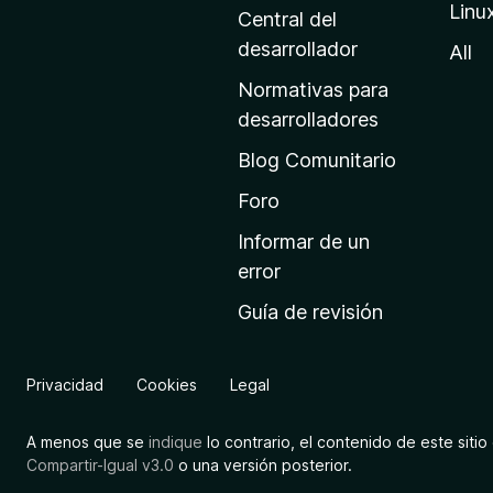
Linu
a
Central del
d
desarrollador
All
e
Normativas para
i
desarrolladores
n
Blog Comunitario
i
c
Foro
i
Informar de un
o
error
d
Guía de revisión
e
M
o
Privacidad
Cookies
Legal
z
i
A menos que se
indique
lo contrario, el contenido de este sitio 
l
Compartir-Igual v3.0
o una versión posterior.