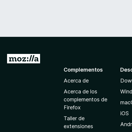
I
r
Complementos
Des
a
Acerca de
Down
l
a
Acerca de los
Win
p
complementos de
mac
á
Firefox
g
iOS
Taller de
i
Andr
extensiones
n