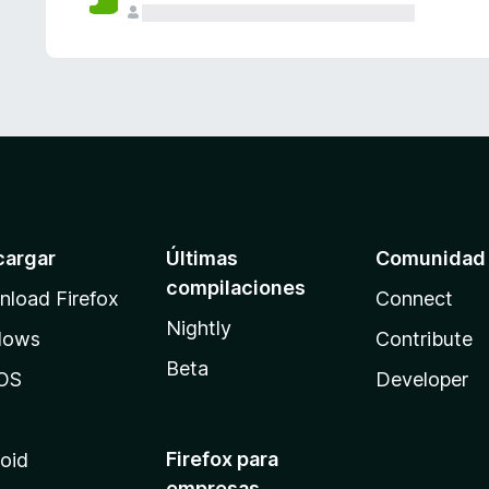
cargar
Últimas
Comunidad
compilaciones
load Firefox
Connect
Nightly
dows
Contribute
Beta
OS
Developer
Firefox para
oid
empresas