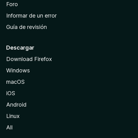
i
Foro
s
n
Informar de un error
i
Guía de revisión
c
i
o
Descargar
d
Download Firefox
e
Windows
M
o
macOS
z
iOS
i
l
Android
l
Linux
a
All