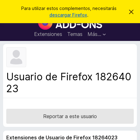
B
Cerrar sesión
Para utilizar estos complementos, necesitarás
I
u
descargar Firefox
.
g
B
s
n
u
o
c
r
s
Extensiones
Temas
Más...
a
a
c
r
r
e
a
s
d
t
e
o
a
r
v
Usuario de Firefox 182640
i
d
s
23
e
o
c
o
m
p
Reportar a este usuario
l
e
Extensiones de Usuario de Firefox 18264023
m