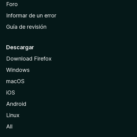
i
Foro
s
n
Informar de un error
i
Guía de revisión
c
i
o
Descargar
d
Download Firefox
e
Windows
M
o
macOS
z
iOS
i
l
Android
l
Linux
a
All