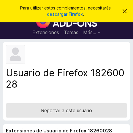
B
Cerrar sesión
Para utilizar estos complementos, necesitarás
I
u
descargar Firefox
.
g
B
s
n
u
o
c
r
s
Extensiones
Temas
Más...
a
a
c
r
r
e
a
s
d
t
e
o
a
r
v
Usuario de Firefox 182600
i
d
s
28
e
o
c
o
m
p
Reportar a este usuario
l
e
Extensiones de Usuario de Firefox 18260028
m