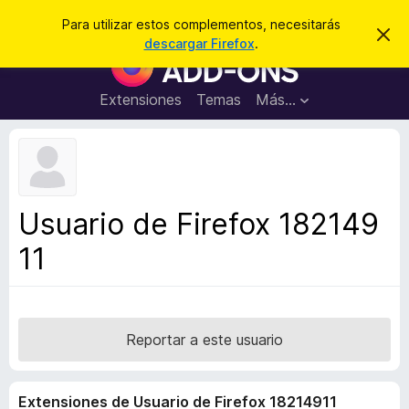
B
Cerrar sesión
Para utilizar estos complementos, necesitarás
I
u
descargar Firefox
.
g
B
s
n
u
o
c
r
s
Extensiones
Temas
Más...
a
a
c
r
r
e
a
s
d
t
e
o
a
r
v
Usuario de Firefox 182149
i
d
s
11
e
o
c
o
m
p
Reportar a este usuario
l
e
Extensiones de Usuario de Firefox 18214911
m