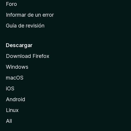
i
Foro
s
n
Informar de un error
i
Guía de revisión
c
i
o
Descargar
d
Download Firefox
e
Windows
M
o
macOS
z
iOS
i
l
Android
l
Linux
a
All