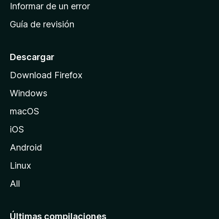
n
Informar de un error
i
Guía de revisión
c
i
o
Descargar
d
Download Firefox
e
Windows
M
o
macOS
z
iOS
i
l
Android
l
Linux
a
All
Últimas compilaciones