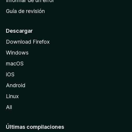
Informar de un error
i
Guía de revisión
c
i
o
Descargar
d
Download Firefox
e
Windows
M
o
macOS
z
iOS
i
l
Android
l
Linux
a
All
Últimas compilaciones