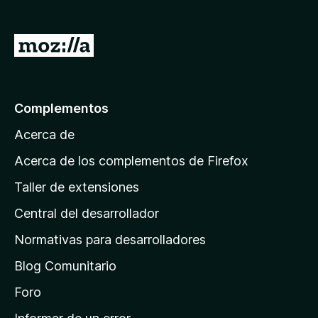
e
n
I
t
r
o
a
s
p
l
Complementos
a
a
r
Acerca de
p
a
á
Acerca de los complementos de Firefox
F
g
i
Taller de extensiones
i
r
Central del desarrollador
n
e
a
f
Normativas para desarrolladores
o
d
Blog Comunitario
x
e
i
Foro
n