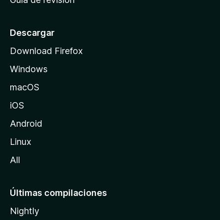
c
i
o
Descargar
d
Download Firefox
e
Windows
M
o
macOS
z
iOS
i
l
Android
l
Linux
a
All
Últimas compilaciones
Nightly