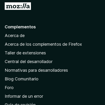
e
I
n
r
t
a
o
l
Complementos
s
a
p
Acerca de
p
a
á
r
Acerca de los complementos de Firefox
a
g
Taller de extensiones
F
i
i
Central del desarrollador
n
r
a
Normativas para desarrolladores
e
d
f
Blog Comunitario
e
o
i
Foro
x
n
Informar de un error
i
Guía de revisión