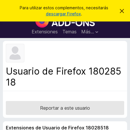
B
Cerrar sesión
Para utilizar estos complementos, necesitarás
I
u
descargar Firefox
.
g
B
s
n
u
o
c
r
s
Extensiones
Temas
Más...
a
a
c
r
r
e
a
s
d
t
e
o
a
r
v
Usuario de Firefox 180285
i
d
s
18
e
o
c
o
m
p
Reportar a este usuario
l
e
Extensiones de Usuario de Firefox 18028518
m