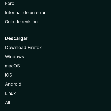
i
Foro
s
n
Informar de un error
i
Guía de revisión
c
i
o
Descargar
d
Download Firefox
e
Windows
M
o
macOS
z
iOS
i
l
Android
l
Linux
a
All