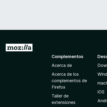
I
r
Complementos
Des
a
Acerca de
Down
l
a
Acerca de los
Win
p
complementos de
mac
á
Firefox
g
iOS
Taller de
i
Andr
extensiones
n