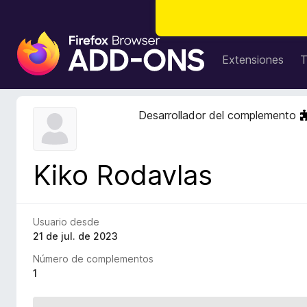
B
u
Extensiones
T
s
c
a
Desarrollador del complemento
d
o
r
Kiko Rodavlas
d
e
c
o
Usuario desde
m
21 de jul. de 2023
p
Número de complementos
l
1
e
m