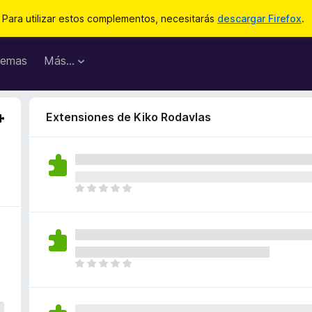
Para utilizar estos complementos, necesitarás
descargar Firefox
.
emas
Más...
Extensiones de Kiko Rodavlas
T
o
d
a
v
í
T
a
o
n
d
o
a