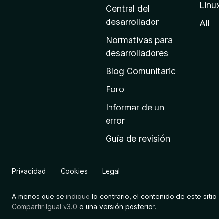
Linu
a
Central del
d
desarrollador
All
e
Normativas para
i
desarrolladores
n
Blog Comunitario
i
c
Foro
i
Informar de un
o
error
d
Guía de revisión
e
M
o
Privacidad
Cookies
Legal
z
i
A menos que se
indique
lo contrario, el contenido de este sitio 
l
Compartir-Igual v3.0
o una versión posterior.