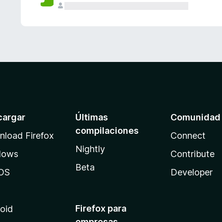
cargar
Últimas
Comunidad
compilaciones
load Firefox
Connect
Nightly
dows
Contribute
Beta
OS
Developer
Firefox para
oid
empresas