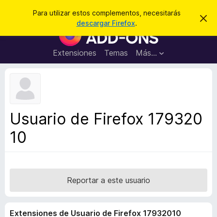
B
Cerrar sesión
Para utilizar estos complementos, necesitarás
I
u
descargar Firefox
.
g
B
s
n
u
o
c
r
s
Extensiones
Temas
Más...
a
a
c
r
r
e
a
s
d
t
e
o
a
r
v
Usuario de Firefox 179320
i
d
s
10
e
o
c
o
m
p
Reportar a este usuario
l
e
Extensiones de Usuario de Firefox 17932010
m