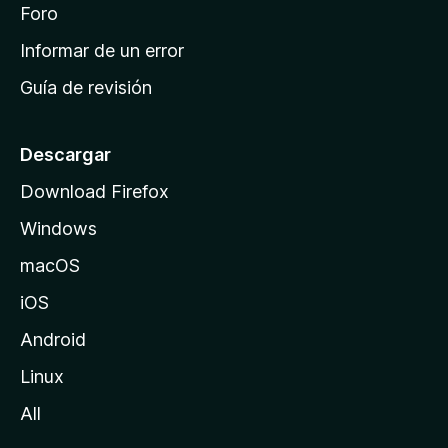
i
Foro
s
n
Informar de un error
i
Guía de revisión
c
i
o
Descargar
d
Download Firefox
e
Windows
M
o
macOS
z
iOS
i
l
Android
l
Linux
a
All