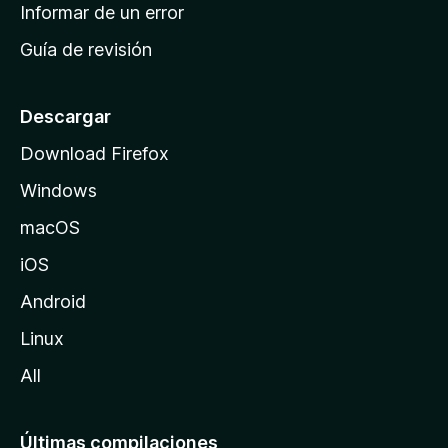
n
Informar de un error
i
Guía de revisión
c
i
o
Descargar
d
Download Firefox
e
Windows
M
o
macOS
z
iOS
i
l
Android
l
Linux
a
All
Últimas compilaciones