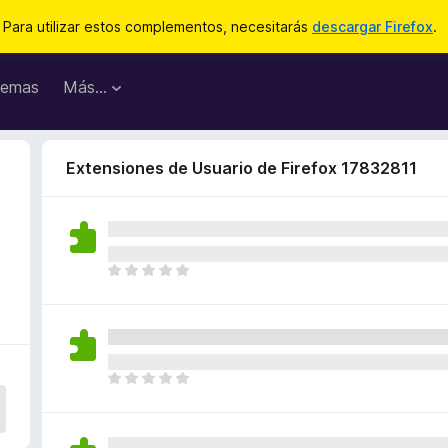
Para utilizar estos complementos, necesitarás
descargar Firefox
.
emas
Más...
Extensiones de Usuario de Firefox 17832811
T
o
d
a
v
í
T
a
o
n
d
o
a