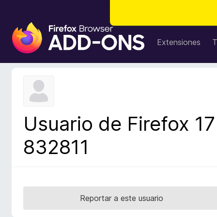
B
u
Extensiones
T
s
c
a
d
o
r
Usuario de Firefox 17
d
e
832811
c
o
m
p
l
Reportar a este usuario
e
m