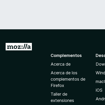
I
r
Complementos
Des
a
Acerca de
Down
l
a
Acerca de los
Win
p
complementos de
mac
á
Firefox
g
iOS
Taller de
i
Andr
extensiones
n