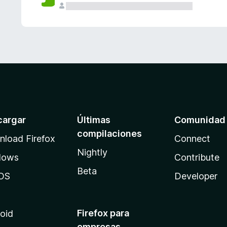
cargar
Últimas
Comunidad
compilaciones
load Firefox
Connect
Nightly
dows
Contribute
Beta
OS
Developer
Firefox para
oid
empresas