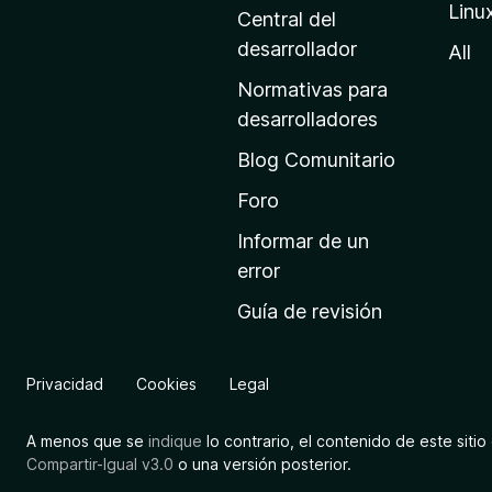
Linu
a
Central del
d
desarrollador
All
e
Normativas para
i
desarrolladores
n
Blog Comunitario
i
c
Foro
i
Informar de un
o
error
d
Guía de revisión
e
M
o
Privacidad
Cookies
Legal
z
i
A menos que se
indique
lo contrario, el contenido de este sitio 
l
Compartir-Igual v3.0
o una versión posterior.