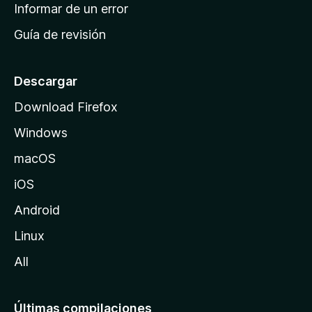
n
Informar de un error
i
Guía de revisión
c
i
o
Descargar
d
Download Firefox
e
Windows
M
o
macOS
z
iOS
i
l
Android
l
Linux
a
All
Últimas compilaciones