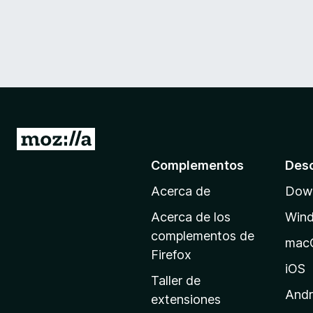
I
r
Complementos
Des
a
Acerca de
Down
l
a
Acerca de los
Win
p
complementos de
mac
á
Firefox
g
iOS
Taller de
i
Andr
extensiones
n