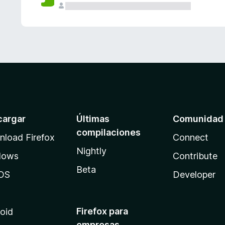
cargar
Últimas
Comunidad
compilaciones
load Firefox
Connect
Nightly
dows
Contribute
Beta
OS
Developer
Firefox para
oid
empresas