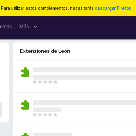
Para utilizar estos complementos, necesitarás
descargar Firefox
.
emas
Más...
Extensiones de Leon
T
o
d
a
v
í
T
a
o
n
d
o
a