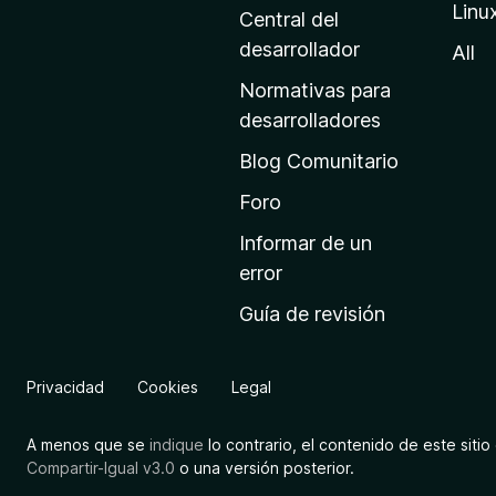
Linu
a
Central del
d
desarrollador
All
e
Normativas para
i
desarrolladores
n
Blog Comunitario
i
c
Foro
i
Informar de un
o
error
d
Guía de revisión
e
M
o
Privacidad
Cookies
Legal
z
i
A menos que se
indique
lo contrario, el contenido de este sitio 
l
Compartir-Igual v3.0
o una versión posterior.