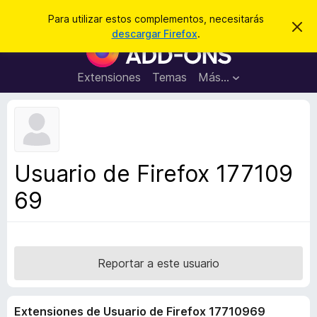
B
Cerrar sesión
Para utilizar estos complementos, necesitarás
I
u
descargar Firefox
.
g
B
s
n
u
o
c
r
s
Extensiones
Temas
Más...
a
a
c
r
r
e
a
s
d
t
e
o
a
r
v
Usuario de Firefox 177109
i
d
s
69
e
o
c
o
m
p
Reportar a este usuario
l
e
Extensiones de Usuario de Firefox 17710969
m