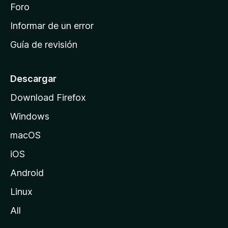
i
Foro
s
n
Informar de un error
i
Guía de revisión
c
i
o
Descargar
d
Download Firefox
e
Windows
M
o
macOS
z
iOS
i
l
Android
l
Linux
a
All