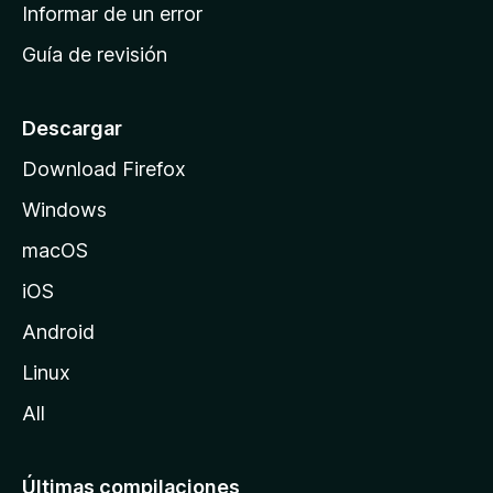
n
Informar de un error
i
Guía de revisión
c
i
o
Descargar
d
Download Firefox
e
Windows
M
o
macOS
z
iOS
i
l
Android
l
Linux
a
All
Últimas compilaciones