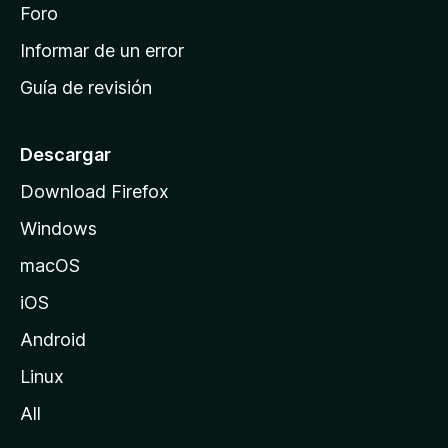
i
Foro
s
n
Informar de un error
i
Guía de revisión
c
i
o
Descargar
d
Download Firefox
e
Windows
M
o
macOS
z
iOS
i
l
Android
l
Linux
a
All