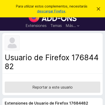
B
Cerrar sesión
Para utilizar estos complementos, necesitarás
I
u
descargar Firefox
.
g
B
s
n
u
o
c
r
s
Extensiones
Temas
Más...
a
a
c
r
r
e
a
s
d
t
e
o
a
r
v
Usuario de Firefox 176844
i
d
s
82
e
o
c
o
m
p
Reportar a este usuario
l
e
Extensiones de Usuario de Firefox 17684482
m