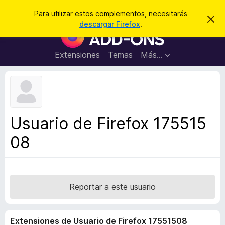
B
Cerrar sesión
Para utilizar estos complementos, necesitarás
I
u
descargar Firefox
.
g
B
s
n
u
o
c
r
s
Extensiones
Temas
Más...
a
a
c
r
r
e
a
s
d
t
e
o
a
r
v
Usuario de Firefox 175515
i
d
s
08
e
o
c
o
m
p
Reportar a este usuario
l
e
Extensiones de Usuario de Firefox 17551508
m