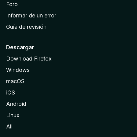
i
Foro
s
n
Informar de un error
i
Guía de revisión
c
i
o
Descargar
d
Download Firefox
e
Windows
M
o
macOS
z
iOS
i
l
Android
l
Linux
a
All