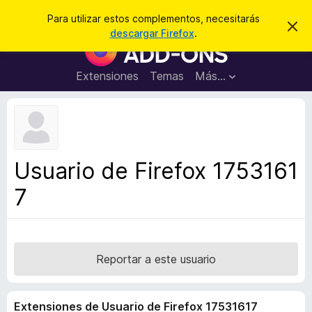
B
Cerrar sesión
Para utilizar estos complementos, necesitarás
I
u
descargar Firefox
.
g
B
s
n
u
o
c
r
s
Extensiones
Temas
Más...
a
a
c
r
r
e
a
s
d
t
e
o
a
r
v
Usuario de Firefox 1753161
i
d
s
7
e
o
c
o
m
p
Reportar a este usuario
l
e
Extensiones de Usuario de Firefox 17531617
m