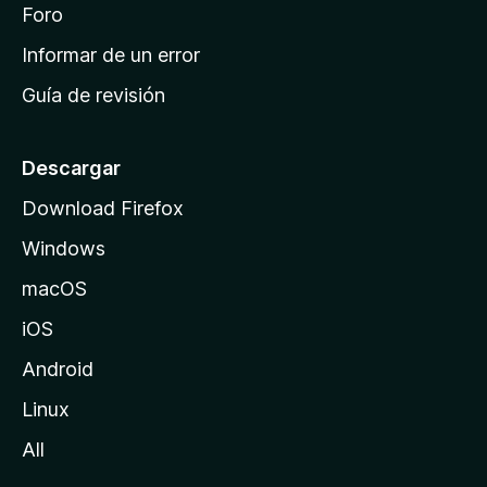
i
Foro
s
n
Informar de un error
i
Guía de revisión
c
i
o
Descargar
d
Download Firefox
e
Windows
M
o
macOS
z
iOS
i
l
Android
l
Linux
a
All