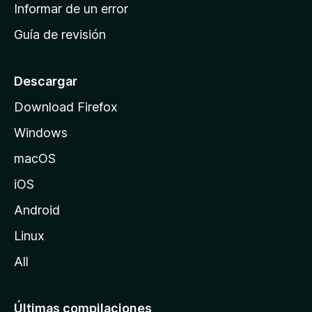
n
Informar de un error
i
Guía de revisión
c
i
o
Descargar
d
Download Firefox
e
Windows
M
o
macOS
z
iOS
i
l
Android
l
Linux
a
All
Últimas compilaciones