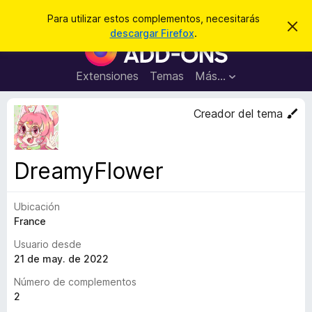
B
Cerrar sesión
Para utilizar estos complementos, necesitarás
I
u
descargar Firefox
.
g
B
s
n
u
o
c
r
s
Extensiones
Temas
Más...
a
a
c
r
r
e
a
Creador del tema
s
d
t
e
o
a
r
v
DreamyFlower
i
d
s
e
o
Ubicación
c
France
o
m
Usuario desde
p
21 de may. de 2022
l
Número de complementos
e
2
m