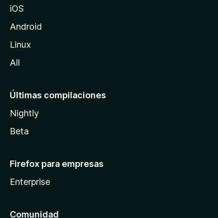
iOS
i
l
Android
l
Linux
a
All
Últimas compilaciones
Nightly
Beta
Firefox para empresas
Enterprise
Comunidad