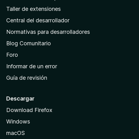
o
g
n
Taller de extensiones
r
e
i
a
s
Central del desarrollador
n
c
i
a
Normativas para desarrolladores
o
d
n
Blog Comunitario
e
e
i
Foro
s
n
Informar de un error
i
Guía de revisión
c
i
o
Descargar
d
Download Firefox
e
Windows
M
o
macOS
z