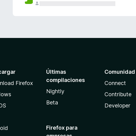
cargar
Últimas
Comunidad
compilaciones
load Firefox
Connect
Nightly
dows
Contribute
Beta
OS
Developer
Firefox para
oid
empresas