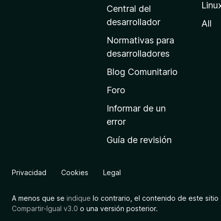
Linu
a
Central del
d
desarrollador
All
e
Normativas para
i
desarrolladores
n
Blog Comunitario
i
c
Foro
i
Informar de un
o
error
d
Guía de revisión
e
M
o
Privacidad
Cookies
Legal
z
i
A menos que se
indique
lo contrario, el contenido de este sitio 
l
Compartir-Igual v3.0
o una versión posterior.