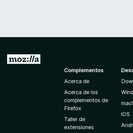
I
r
Complementos
Des
a
Acerca de
Down
l
a
Acerca de los
Win
p
complementos de
mac
á
Firefox
g
iOS
Taller de
i
Andr
extensiones
n