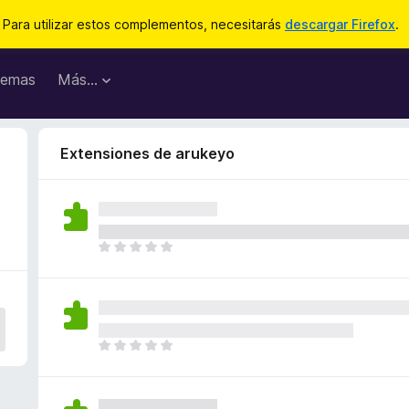
Para utilizar estos complementos, necesitarás
descargar Firefox
.
emas
Más...
Extensiones de arukeyo
T
o
d
a
v
í
T
a
o
n
d
o
a