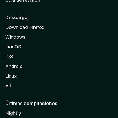
c
i
o
Descargar
d
Download Firefox
e
Windows
M
o
macOS
z
iOS
i
l
Android
l
Linux
a
All
Últimas compilaciones
Nightly