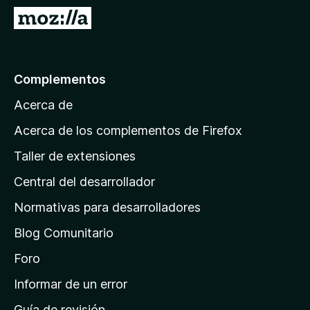
e
I
n
r
t
a
o
l
Complementos
s
a
p
Acerca de
p
a
á
r
Acerca de los complementos de Firefox
a
g
Taller de extensiones
F
i
i
Central del desarrollador
n
r
a
Normativas para desarrolladores
e
d
f
Blog Comunitario
e
o
i
Foro
x
n
Informar de un error
i
Guía de revisión