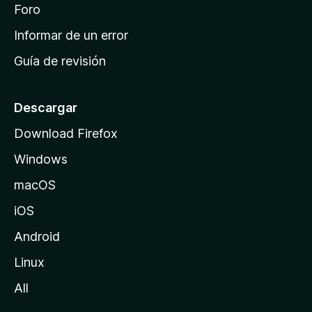
i
Foro
s
n
Informar de un error
i
Guía de revisión
c
i
o
Descargar
d
Download Firefox
e
Windows
M
o
macOS
z
iOS
i
l
Android
l
Linux
a
All