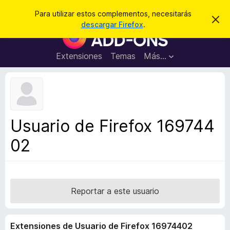
B
Cerrar sesión
Para utilizar estos complementos, necesitarás
I
u
descargar Firefox
.
g
B
s
n
u
o
c
r
s
Extensiones
Temas
Más...
a
a
c
r
r
e
a
s
d
t
e
o
a
r
v
Usuario de Firefox 169744
i
d
s
02
e
o
c
o
m
p
Reportar a este usuario
l
e
Extensiones de Usuario de Firefox 16974402
m