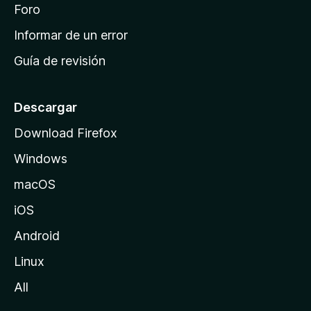
i
Foro
s
n
Informar de un error
i
Guía de revisión
c
i
o
Descargar
d
Download Firefox
e
Windows
M
o
macOS
z
iOS
i
l
Android
l
Linux
a
All