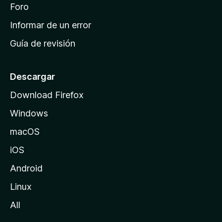
i
Foro
s
n
Informar de un error
i
Guía de revisión
c
i
o
Descargar
d
Download Firefox
e
Windows
M
o
macOS
z
iOS
i
l
Android
l
Linux
a
All