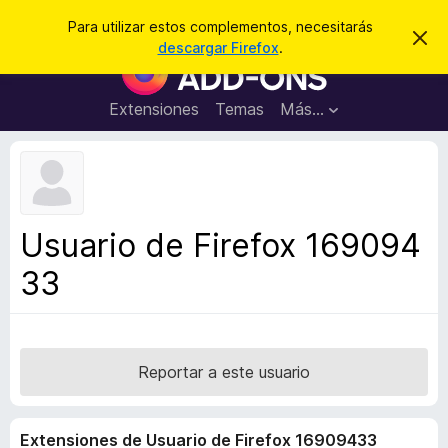
B
Cerrar sesión
Para utilizar estos complementos, necesitarás
I
u
descargar Firefox
.
g
B
s
n
u
o
c
r
s
Extensiones
Temas
Más...
a
a
c
r
r
e
a
s
d
t
e
o
a
r
v
Usuario de Firefox 169094
i
d
s
33
e
o
c
o
m
p
Reportar a este usuario
l
e
Extensiones de Usuario de Firefox 16909433
m