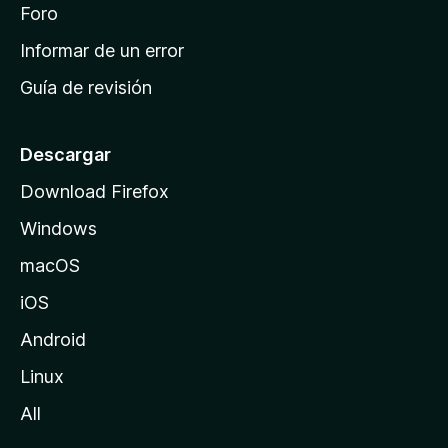
i
Foro
s
n
Informar de un error
i
Guía de revisión
c
i
o
Descargar
d
Download Firefox
e
Windows
M
o
macOS
z
iOS
i
l
Android
l
Linux
a
All