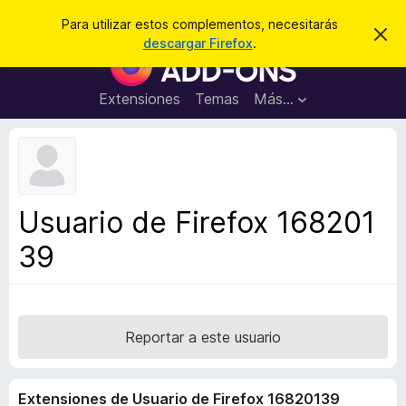
B
Cerrar sesión
Para utilizar estos complementos, necesitarás
I
u
descargar Firefox
.
g
B
s
n
u
o
c
r
s
Extensiones
Temas
Más...
a
a
c
r
r
e
a
s
d
t
e
o
a
r
v
Usuario de Firefox 168201
i
d
s
39
e
o
c
o
m
p
Reportar a este usuario
l
e
Extensiones de Usuario de Firefox 16820139
m