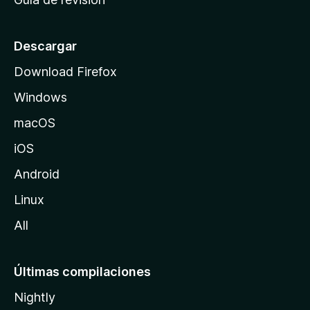
c
i
o
Descargar
d
Download Firefox
e
Windows
M
o
macOS
z
iOS
i
l
Android
l
Linux
a
All
Últimas compilaciones
Nightly