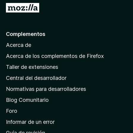
e
I
n
r
t
a
o
l
Complementos
s
a
p
Acerca de
p
a
á
r
Acerca de los complementos de Firefox
a
g
Taller de extensiones
F
i
i
Central del desarrollador
n
r
a
Normativas para desarrolladores
e
d
f
Blog Comunitario
e
o
i
Foro
x
n
Informar de un error
i
Guía de revisión