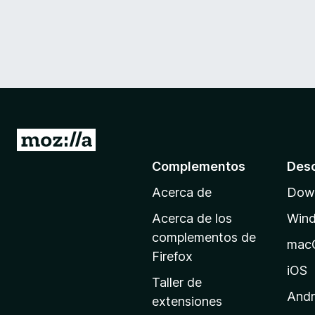
I
r
Complementos
Des
a
Acerca de
Down
l
a
Acerca de los
Win
p
complementos de
mac
á
Firefox
g
iOS
Taller de
i
Andr
extensiones
n