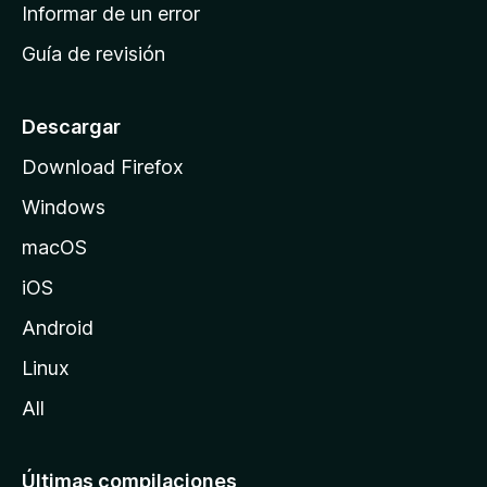
n
Informar de un error
i
Guía de revisión
c
i
o
Descargar
d
Download Firefox
e
Windows
M
o
macOS
z
iOS
i
l
Android
l
Linux
a
All
Últimas compilaciones