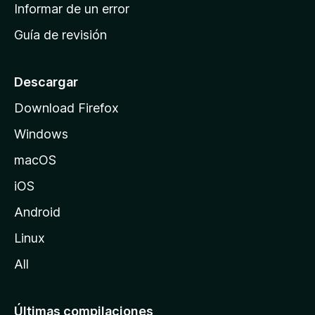
n
Informar de un error
i
Guía de revisión
c
i
o
Descargar
d
Download Firefox
e
Windows
M
o
macOS
z
iOS
i
l
Android
l
Linux
a
All
Últimas compilaciones