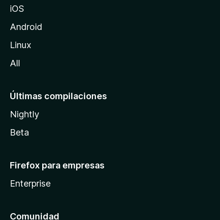
iOS
i
l
Android
l
Linux
a
All
Últimas compilaciones
Nightly
Beta
Firefox para empresas
Enterprise
Comunidad