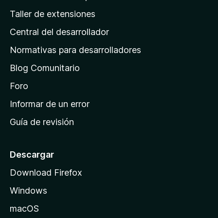
o
g
n
Taller de extensiones
r
e
i
a
s
Central del desarrollador
n
c
i
a
Normativas para desarrolladores
o
d
n
Blog Comunitario
e
e
i
Foro
s
n
Informar de un error
i
Guía de revisión
c
i
o
Descargar
d
Download Firefox
e
Windows
M
o
macOS
z