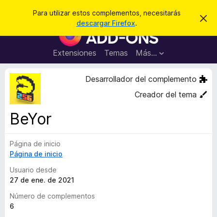
B
Cerrar sesión
Para utilizar estos complementos, necesitarás
I
u
descargar Firefox
.
g
B
s
n
u
o
c
r
s
Extensiones
Temas
Más...
a
a
c
r
r
e
a
Desarrollador del complemento
s
d
t
Creador del tema
e
o
a
r
v
BeYor
i
d
s
e
o
Página de inicio
c
Página de inicio
o
m
Usuario desde
p
27 de ene. de 2021
l
Número de complementos
e
6
m