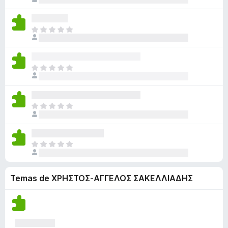
o
o
i
v
í
r
h
d
o
a
a
a
a
a
n
l
n
T
c
y
v
e
o
o
o
i
v
í
s
r
h
d
o
a
a
a
a
a
n
l
n
T
c
y
v
e
o
o
o
i
v
í
s
r
h
d
o
a
a
a
a
a
n
l
n
T
c
y
v
e
o
o
o
i
v
í
s
r
h
d
o
a
a
a
a
a
n
l
n
T
c
y
v
e
o
o
o
i
v
í
s
r
h
d
o
a
a
a
a
Temas de ΧΡΗΣΤΟΣ-ΑΓΓΕΛΟΣ ΣΑΚΕΛΛΙΑΔΗΣ
a
n
l
n
c
y
v
e
o
o
i
v
í
s
r
h
o
a
a
a
a
n
l
n
c
y
e