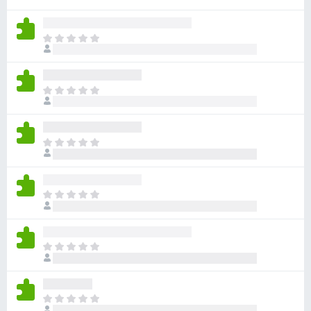
e
n
T
t
o
o
d
s
a
T
p
v
o
a
í
d
a
r
a
n
T
a
v
o
o
F
í
h
d
i
a
a
a
n
r
T
y
v
o
o
e
v
í
h
d
f
a
a
a
a
l
o
n
T
y
v
o
o
x
o
v
í
r
h
d
a
a
a
a
a
l
n
T
c
y
v
o