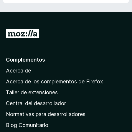
o
n
a
i
d
o
l
o
a
h
o
n
v
a
r
e
í
y
a
s
a
I
v
c
n
a
r
i
o
l
o
a
h
o
n
a
l
r
Complementos
e
y
a
a
s
v
Acerca de
c
p
a
i
á
l
Acerca de los complementos de Firefox
o
o
g
n
Taller de extensiones
r
e
i
a
s
Central del desarrollador
n
c
i
a
Normativas para desarrolladores
o
d
n
Blog Comunitario
e
e