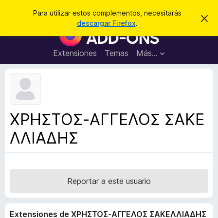
B
Cerrar sesión
Para utilizar estos complementos, necesitarás
I
u
descargar Firefox
.
g
B
s
n
u
o
c
r
s
Extensiones
Temas
Más...
a
a
c
r
r
e
a
s
d
t
e
o
a
r
v
ΧΡΗΣΤΟΣ-ΑΓΓΕΛΟΣ ΣΑΚΕ
i
d
s
ΛΛΙΑΔΗΣ
e
o
c
o
m
p
Reportar a este usuario
l
e
Extensiones de ΧΡΗΣΤΟΣ-ΑΓΓΕΛΟΣ ΣΑΚΕΛΛΙΑΔΗΣ
m