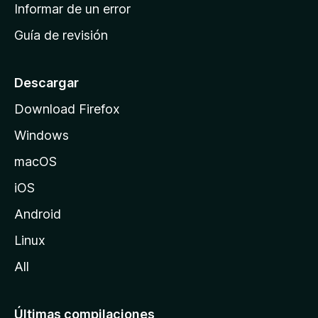
n
Informar de un error
i
Guía de revisión
c
i
o
Descargar
d
Download Firefox
e
Windows
M
o
macOS
z
iOS
i
l
Android
l
Linux
a
All
Últimas compilaciones