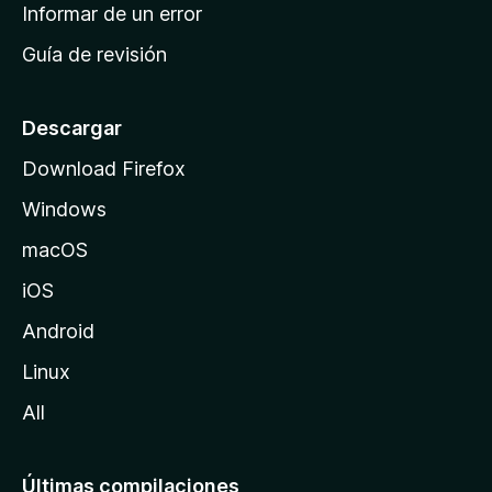
n
Informar de un error
i
Guía de revisión
c
i
o
Descargar
d
Download Firefox
e
Windows
M
o
macOS
z
iOS
i
l
Android
l
Linux
a
All
Últimas compilaciones