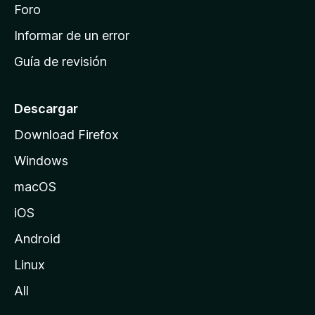
i
Foro
s
n
Informar de un error
i
Guía de revisión
c
i
o
Descargar
d
Download Firefox
e
Windows
M
o
macOS
z
iOS
i
l
Android
l
Linux
a
All