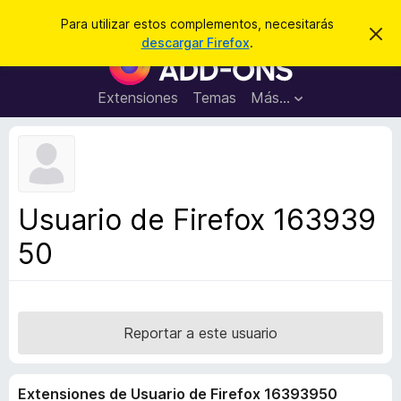
B
Cerrar sesión
Para utilizar estos complementos, necesitarás
I
u
descargar Firefox
.
g
B
s
n
u
o
c
r
s
Extensiones
Temas
Más...
a
a
c
r
r
e
a
s
d
t
e
o
a
r
v
Usuario de Firefox 163939
i
d
s
50
e
o
c
o
m
p
Reportar a este usuario
l
e
Extensiones de Usuario de Firefox 16393950
m